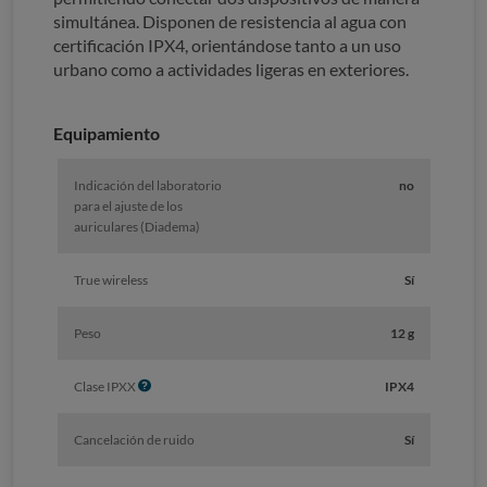
simultánea. Disponen de resistencia al agua con
certificación IPX4, orientándose tanto a un uso
urbano como a actividades ligeras en exteriores.
Equipamiento
Indicación del laboratorio
no
para el ajuste de los
auriculares (Diadema)
True wireless
Sí
Peso
12 g
I
Clase IPXX
IPX4
n
f
Cancelación de ruido
Sí
o