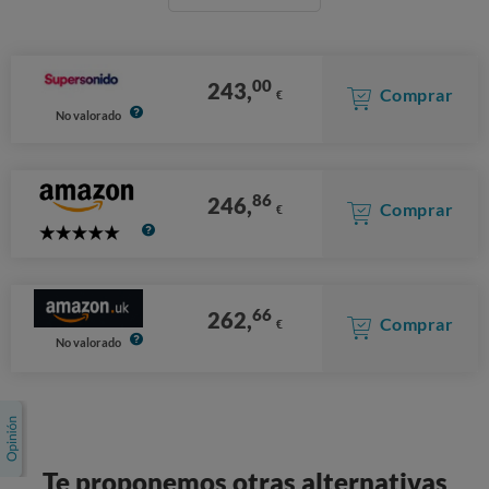
00
243,
Comprar
€
No valorado
86
246,
Comprar
€
5
Stars
66
262,
Comprar
€
No valorado
Te proponemos otras alternativas