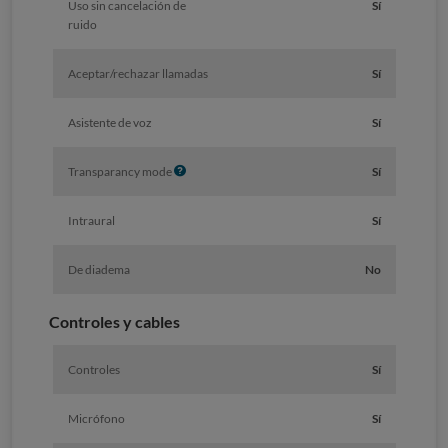
Uso sin cancelación de
Sí
ruido
Aceptar/rechazar llamadas
Sí
Asistente de voz
Sí
I
Transparancy mode
Sí
n
f
Intraural
Sí
o
De diadema
No
Controles y cables
Controles
Sí
Micrófono
Sí