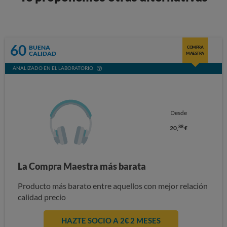
60
BUENA
COMPRA
CALIDAD
MAESTRA
ANALIZADO EN EL LABORATORIO
Desde
88
20,
€
La Compra Maestra más barata
Producto más barato entre aquellos con mejor relación
calidad precio
HAZTE SOCIO A 2€ 2 MESES