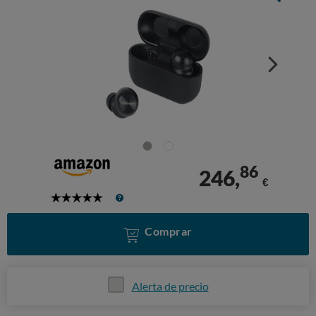
86
246,
€
5
Stars
Comprar
Alerta de precio