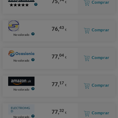
75,
Comprar
€
5
Stars
43
76,
Comprar
€
No valorado
04
77,
Comprar
€
No valorado
17
77,
Comprar
€
No valorado
ELECTROMG
32
77,
D
Comprar
€
No valorado