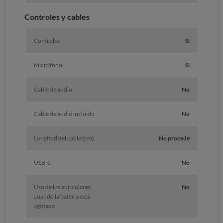
Controles y cables
Controles
Sí
Micrófono
Sí
Cable de audio
No
Cable de audio incluido
No
Longitud del cable (cm)
No procede
USB-C
No
Uso de los auriculares
No
cuando la batería está
agotada