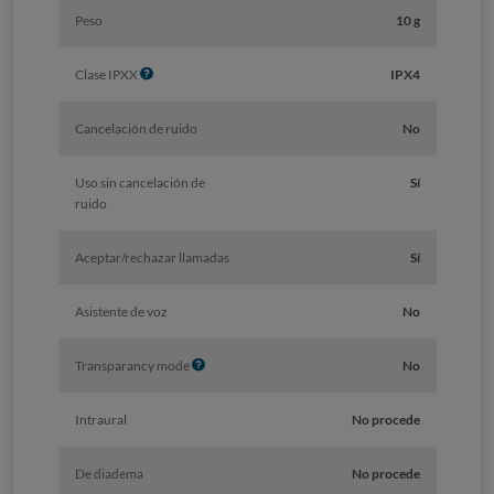
Peso
10 g
I
Clase IPXX
IPX4
n
f
Cancelación de ruido
No
o
Uso sin cancelación de
Sí
ruido
Aceptar/rechazar llamadas
Sí
Asistente de voz
No
I
Transparancy mode
No
n
f
Intraural
No procede
o
De diadema
No procede