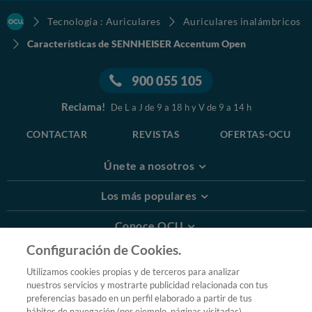
Tecnología : Auriculares
Auriculares inalámbricos
Características de SENNHEISER Accentum Open
900 055 105
Reclama!
De L a J de 9 a 18 h y V de 9 a 14 h
CONTACTAR
REVISTAS
OFERTAS-OCU
Únete a nosotros
Los más populares
Conoce OCU
Configuración de Cookies.
Más Información
Utilizamos cookies propias y de terceros para analizar
nuestros servicios y mostrarte publicidad relacionada con tus
© 2026 OCU
preferencias basado en un perfil elaborado a partir de tus
Condiciones generales de contratación de OCU
hábitos de navegación (por ejemplo, páginas visitadas).