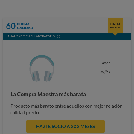
60
BUENA
COMPRA
CALIDAD
MAESTRA
ANALIZADO EN EL LABORATORIO
Desde
88
20,
€
La Compra Maestra más barata
Producto más barato entre aquellos con mejor relación
calidad precio
HAZTE SOCIO A 2€ 2 MESES