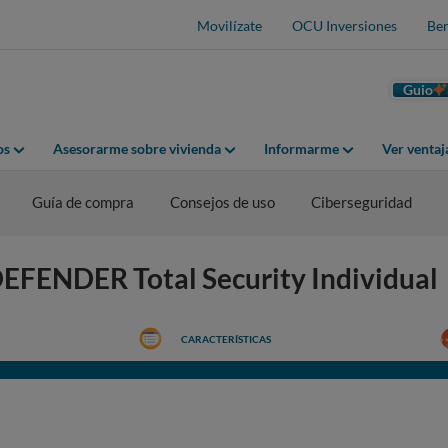
Movilízate
OCU Inversiones
Ben
Guio
os
Asesorarme sobre vivienda
Informarme
Ver venta
Guía de compra
Consejos de uso
Ciberseguridad
DEFENDER Total Security Individual
CARACTERÍSTICAS