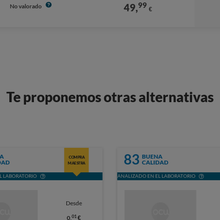
99
49,
No valorado
€
Te proponemos otras alternativas
83
A
BUENA
COMPRA
DAD
CALIDAD
MAESTRA
L LABORATORIO
ANALIZADO EN EL LABORATORIO
Desde
01
0,
€