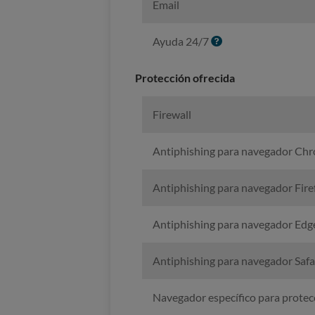
Email
o
I
Ayuda 24/7
n
f
Protección ofrecida
o
Firewall
Antiphishing para navegador Ch
Antiphishing para navegador Fire
Antiphishing para navegador Edg
Antiphishing para navegador Safa
Navegador específico para protec