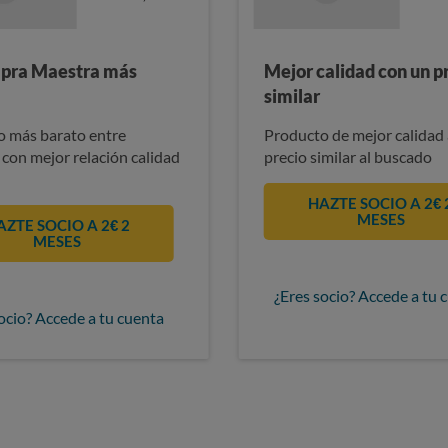
pra Maestra más
Mejor calidad con un p
similar
 más barato entre
Producto de mejor calidad 
 con mejor relación calidad
precio similar al buscado
HAZTE SOCIO A 2€ 
MESES
AZTE SOCIO A 2€ 2
MESES
¿Eres socio? Accede a tu 
ocio? Accede a tu cuenta