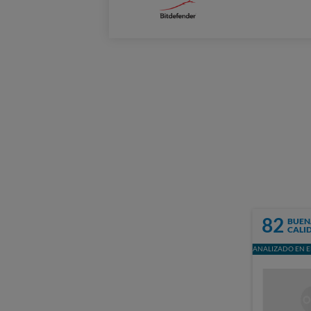
82
BUEN
CALI
ANALIZADO EN E