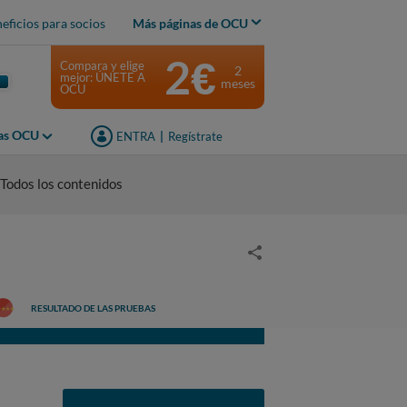
eficios para socios
Más páginas de OCU
2€
Compara y elige
2
mejor: ÚNETE A
meses
OCU
jas OCU
ENTRA
|
Regístrate
Todos los contenidos
RESULTADO DE LAS PRUEBAS