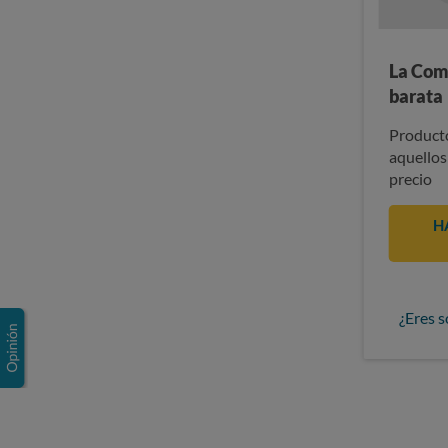
La Com
barata
Producto
aquellos
precio
H
¿Eres s