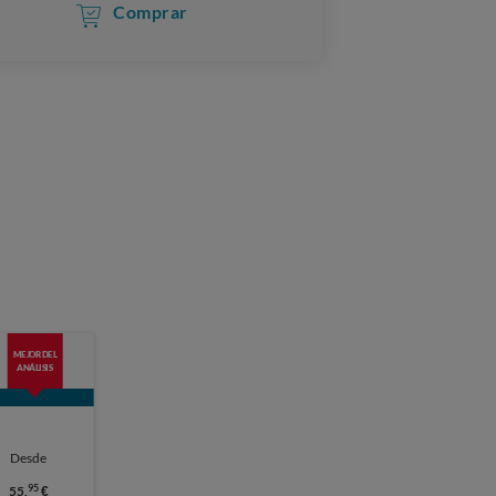
Comprar
MEJOR DEL
ANÁLISIS
Desde
95
55,
€