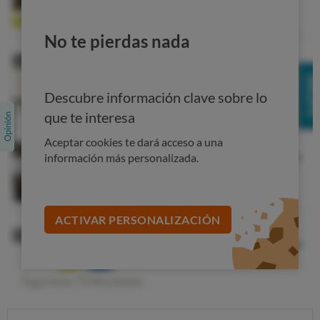
Es incapacitante para quien la sufre:
bloquea a la
persona y no le permite poner en marcha los recursos
necesarios para afrontar la situación, e incluso
No te pierdas nada
interfiere en su día a día. La angustia por ver una
araña o pájaro, por ejemplo, impide salir al campo.
Descubre información clave sobre lo
que te interesa
Aceptar cookies te dará acceso a una
información más personalizada.
ACTIVAR PERSONALIZACIÓN
Decálogo para afrontar la ansiedad
¿Es posible manejar estas reacciones de ansiedad?
Hay
algunas medidas
que pueden servir para prevenir la