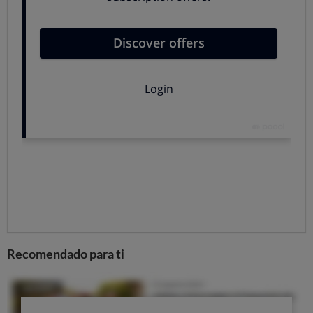
Es proporcional a la amenaza real
que supone la
situación ansiógena.
Es transitoria
: desaparece a la par que la situación
que provoca la ansiedad.
Permite poner en marcha los recursos necesarios
para afrontar la situación de la que se trate y
adaptarse a ella.
La ansiedad pasa a ser problemática cuando:
Es desproporcionada
respecto a la situación u objeto
que la genera. Por ejemplo, ante arañas, pájaros o
ascensores.
Se mantiene en el tiempo
, de forma constante o
intermitente, aunque la situación u objeto ansiógeno
Recomendado para ti
haya desaparecido. Por ejemplo, genera ansiedad
siempre que se entra en contacto con arañas, pájaros
o ascensores, e incluso solo con pensar en ello.