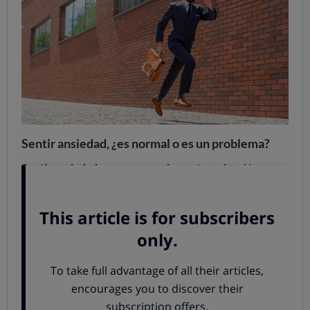
Sentir ansiedad, ¿es normal o es un problema?
Sentir ansiedad no es necesariamente malo,
ni hay que
eliminarlo o evitarlo a toda costa. La ansiedad cumple
una función fundamental: nos informa de amenazas,
peligros o riesgos en nuestro entorno o contexto, lo que
nos permite adaptarnos a la situación. Por eso, sentir
ansiedad es normal, esperable e, incluso, saludable en
algunos momentos, pero no así en otros.
La ansiedad es normal, aunque desagradable, cuando
: