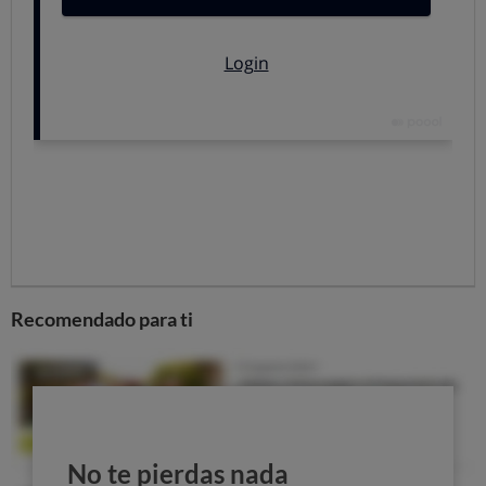
elevado.
LUCENTIS, fabricado en Europa por los laboratorios
Novartis, es un medicamento expresamente autorizado
para el tratamiento de la degeneración macular.
AVASTIN, fabricado en Europa por Roche, es un
medicamento más antiguo, cuyo principio activo es muy
similar al de LUCENTIS, que se utiliza en el tratamiento
del cáncer de colon pero que no tiene entre sus
indicaciones expresamente autorizadas el tratamiento
de la degeneración macular.
Sin embargo la evidencia científica acumulada tras su
uso durante años
ha puesto de manifiesto que ambos
Recomendado para ti
fármacos presentan un perfil beneficio/riesgo similar
para el tratamiento de la degeneración macular.
Si bien la eficacia y seguridad es parecida, la diferencia
del coste del tratamiento con uno u otro fármaco es
abismal. Mientras el coste anual de un paciente tratado
No te pierdas nada