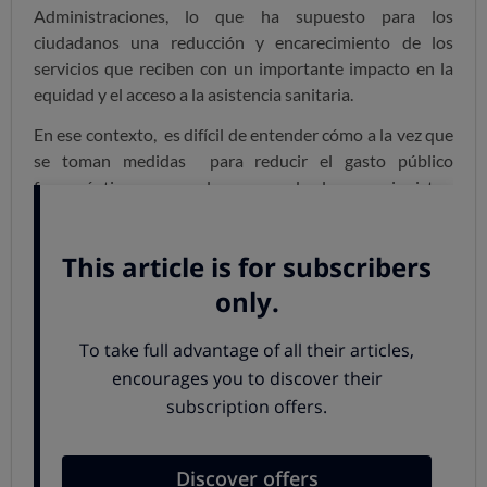
Administraciones, lo que ha supuesto para los
ciudadanos una reducción y encarecimiento de los
servicios que reciben con un importante impacto en la
equidad y el acceso a la asistencia sanitaria.
En ese contexto, es difícil de entender cómo a la vez que
se toman medidas para reducir el gasto público
farmacéutico como el copago de los pensionistas,
persistan comportamiento que auspician el derroche y el
despilfarro de los recursos públicos en materia de
sanidad.
Nos referimos en concreto al uso de LUCENTIS y
AVASTIN en el tratamiento de la Degeneración Macular
Húmeda Asociada a la Edad (DMAE), una enfermedad
que en España sufren más de 200.000 personas y que
para su tratamiento requiere en un porcentaje
significativo de casos la utilización de los medicamentos
antes mencionados con un coste farmacéutico muy