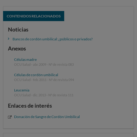
CONTENIDOS RELACIONADOS
Noticias
Bancos de cordón umbilical: ¿públicos o privados?
Anexos
Células madre
OCU Salud - abr. 2009 - Nº de revista 083
Células de cordón umbilical
OCU Salud - feb. 2011 - Nº de revista 094
Leucemia
OCU Salud - dic. 2013 - Nº de revista 111
Enlaces de interés
Donación de Sangre de Cordón Umbilical