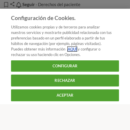
Seguir
Seguir
- Derechos del paciente
Añadir OCU en tus fuentes favoritas de Google
Configuración de Cookies.
Utilizamos cookies propias y de terceros para analizar
nuestros servicios y mostrarte publicidad relacionada con tus
preferencias basado en un perfil elaborado a partir de tus
¿Quieres recibir nuestra Newsletter?
Crea una cuenta
hábitos de navegación (por ejemplo, páginas visitadas).
Puedes obtener más información
AQUÍ
y configurar o
rechazar su uso haciendo clic en Opciones.
Salud : Derechos del paciente
Cordón umbilical:
CONFIGURAR
mejor la donación altruista
RECHAZAR
900 055 105
Reclama!
ACEPTAR
De L a J de 9 a 18 h y V de 9 a 14 h
CONTACTAR
REVISTAS
OFERTAS-OCU
Únete a nosotros