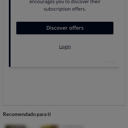
España es el segundo país del mundo en unidades
totales almacenadas en bancos de cordón umbilical,
gracias al sistema vigente hasta ahora.
La mayoría son bancos públicos, que descansan sobre
una red asociada a un grupo de maternidades
autorizadas.
También existe la posibilidad de que una empresa
privada almacene sangre de cordón umbilical en España,
pero siempre que ponga esas células a disposición de
cualquier paciente que lo necesite.
… Siempre que estén a disposición de todos
¿A disposición de todos? Sí.
El que cualquiera pueda
acudir a un banco de células, lejos de ser un problema
o una limitación, es una ventaja
.
Recomendado para ti
Las células madre del cordón umbilical pueden usarse
para tratar leucemias, linfomas y otras enfermedades de