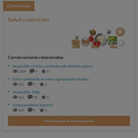
COMUNIDAD
Salud y nutrición
Conversaciones relacionadas
he perdido 12 kilos comiendo solo del Mercadona
1009
9
0
Estoy cambiando mi vida y sigo bajando de peso
451
1
0
He perdido 15kg
616
10
1
Juntos podemos lograrlo
420
0
0
Participa en la conversación