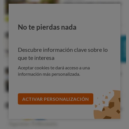
la sangre (sustituyendo en muchos casos, aunque no en
todos, al trasplante de células procedentes de la médula
ósea o de la sangre periférica de un donante), pero la
mayoría de estos trastornos tienen base genética, de
No te pierdas nada
forma que lo más probable es que la alteración esté
también en la sangre del cordón umbilical. En esos casos
lo que es útil es recurrir a células que vengan de un
Descubre información clave sobre lo
donante compatible... pero que no lleve la enfermedad
que te interesa
en sus genes.
Aceptar cookies te dará acceso a una
En resumen: aunque se hayan guardado las células del
información más personalizada.
propio cordón umbilical, es muy probable que cuando
hagan falta no sirvan al individuo afectado, que
seguramente necesitará células de otro donante. Y
la
única manera de que unos puedan beneficiarse de las
ACTIVAR PERSONALIZACIÓN
células de otros es la existencia de una amplia base de
donantes altruistas
que no hayan mandado sus células
al extranjero para tener el uso exclusivo de ellas.
Siguiente