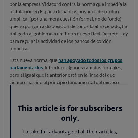
por la empresa Vidacord contra la norma que impedía la
instalación en España de bancos privados de cordón
umbilical (por una mera cuestión formal, no de fondo)
que no pongan a disposición de todos lo almacenado, ha
obligado al gobierno a emitir un nuevo Real Decreto-Ley
para regular la actividad de los bancos de cordón
umbilical.
Esta nueva norma, que
han apoyado todos los grupos
parlamentarios
, introduce algunos cambios formales,
pero al igual que la anterior está en la línea del que
siempre ha sido el principio fundamental del exitoso
sistema español de donación de tejidos y órganos:
el
carácter altruista de la donación
.
Un fundamento que beneficia a todos y que en OCU
compartimos.
Bancos: un sistema exitoso…