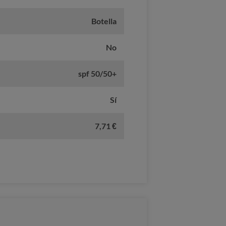
Botella
No
spf 50/50+
Sí
7,71 €