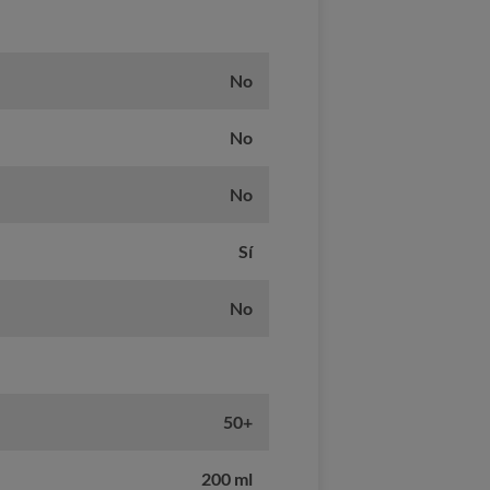
No
No
No
Sí
No
50+
200 ml