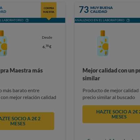
73
A
MUY BUENA
COMPRA
DAD
CALIDAD
MAESTRA
L LABORATORIO
ANALIZADO EN EL LABORATORIO
Desde
70
6,
€
pra Maestra más
Mejor calidad con un p
similar
 más barato entre
Producto de mejor calidad 
 con mejor relación calidad
precio similar al buscado
HAZTE SOCIO A 2€ 
MESES
AZTE SOCIO A 2€ 2
MESES