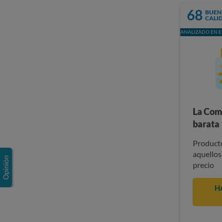
68
BUEN
CALI
ANALIZADO EN E
La Com
barata
Producto
aquellos
precio
H