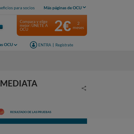
eficios para socios
Más páginas de OCU
2€
Compara y elige
2
mejor: ÚNETE A
meses
OCU
jas OCU
ENTRA
|
Regístrate
INMEDIATA
RESULTADO DE LAS PRUEBAS