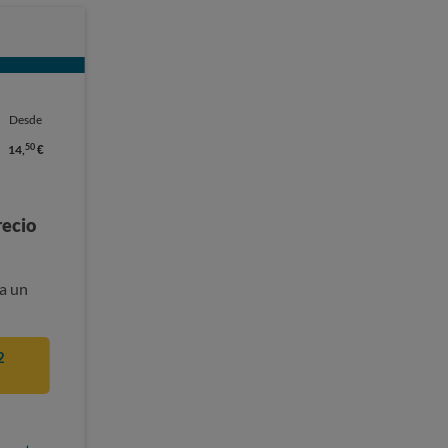
Desde
50
14,
€
recio
a un
2