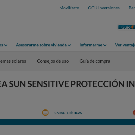
Movilízate
OCU Inversiones
Ben
Guio
os
Asesorarme sobre vivienda
Informarme
Ver venta
emas solares
Consejos de uso
Guía de compra
NIVEA SUN SENSITIVE PROTECCIÓN 
CARACTERÍSTICAS