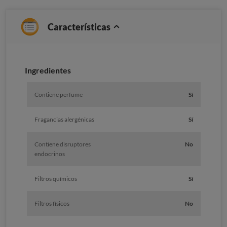
Características
Ingredientes
Contiene perfume
Sí
Fragancias alergénicas
Sí
Contiene disruptores
No
endocrinos
Filtros químicos
Sí
Filtros físicos
No