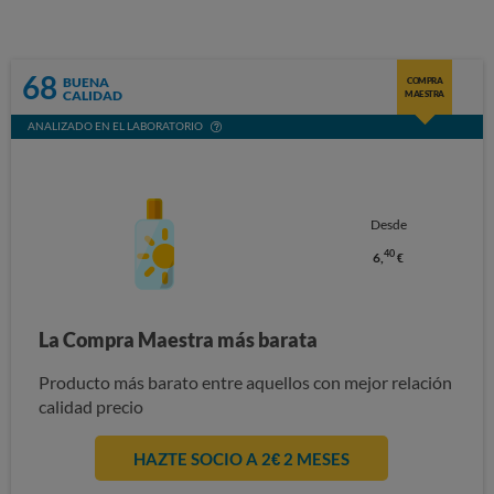
68
BUENA
COMPRA
CALIDAD
MAESTRA
ANALIZADO EN EL LABORATORIO
Desde
40
6,
€
La Compra Maestra más barata
Producto más barato entre aquellos con mejor relación
calidad precio
HAZTE SOCIO A 2€ 2 MESES