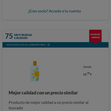
¿Eres socio? Accede a tu cuenta
75
MUY BUENA
MEJOR DEL
CALIDAD
ANÁLISIS
ANALIZADO EN EL LABORATORIO
Desde
99
12,
€
Mejor calidad con un precio similar
Producto de mejor calidad a un precio similar al
buscado