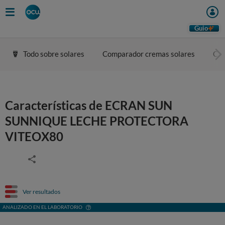
Guio
Todo sobre solares
Comparador cremas solares
Con
Características de ECRAN SUN
SUNNIQUE LECHE PROTECTORA
VITEOX80
Ver resultados
ANALIZADO EN EL LABORATORIO