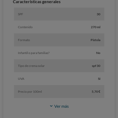
Características generales
SPF
30
Contenido
270 ml
Formato
Pistola
Infantil o para familias?
No
Tipo de crema solar
spf 30
UVA
Sí
Precio por 100ml
5,70 €
Ver más