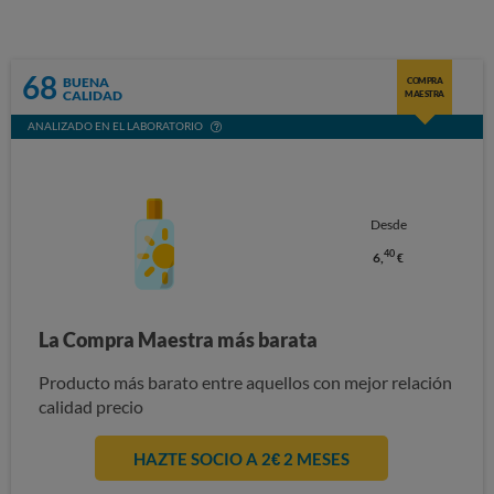
68
BUENA
COMPRA
CALIDAD
MAESTRA
ANALIZADO EN EL LABORATORIO
Desde
40
6,
€
La Compra Maestra más barata
Producto más barato entre aquellos con mejor relación
calidad precio
HAZTE SOCIO A 2€ 2 MESES