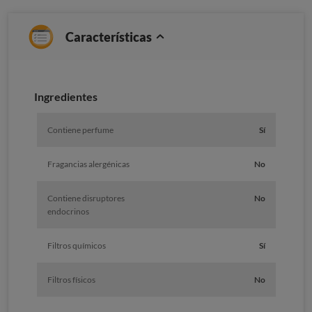
Características
Ingredientes
Contiene perfume
Sí
Fragancias alergénicas
No
Contiene disruptores
No
endocrinos
Filtros químicos
Sí
Filtros físicos
No