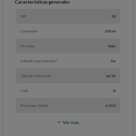
Características generales
SPF
30
Contenido
200 ml
Formato
Tubo
Infantil o para familias?
No
Tipo de crema solar
spf 30
UVA
Sí
Precio por 100ml
6,50 €
Ver más