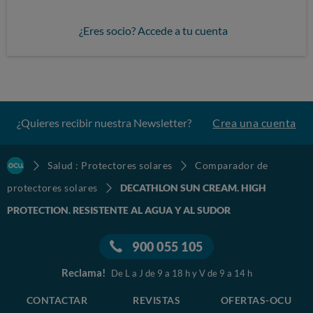
¿Eres socio? Accede a tu cuenta
¿Quieres recibir nuestra Newsletter?
Crea una cuenta
Salud : Protectores solares
Comparador de
protectores solares
DECATHLON SUN CREAM. HIGH
PROTECTION. RESISTENTE AL AGUA Y AL SUDOR
900 055 105
Reclama!
De L a J de 9 a 18 h y V de 9 a 14 h
CONTACTAR
REVISTAS
OFERTAS-OCU