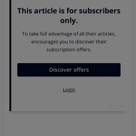
Comer de forma adecuada, evitar el sedentarismo, vigilar
el peso, no fumar, tener buenos hábitos de sueño ... todas
estas, y algunas más, son
medidas preventivas más que
suficientes para cuidarse uno mismo
. Por eso decimos
que las revisiones médicas para las personas sanas, para
las que no tengan síntomas ni enfermedades, suponen
más riesgos que beneficios, sobre todo porque
nunca
serán un sustituto de un estilo de vida saludable
.
Pero... ¿qué puede haber de malo en estos chequeos?
Cualquier actuación en el ámbito de la
salud
puede causar daños
, ya sea una prueba
diagnóstica, un medicamento o un consejo
médico. Ninguna de ellas es segura al 100%.
Realizar este tipo de pruebas en personas sanas
puede llevar a
caer en el sobrediagnóstico y el
sobretratamiento
. Es decir, detectar y tratar