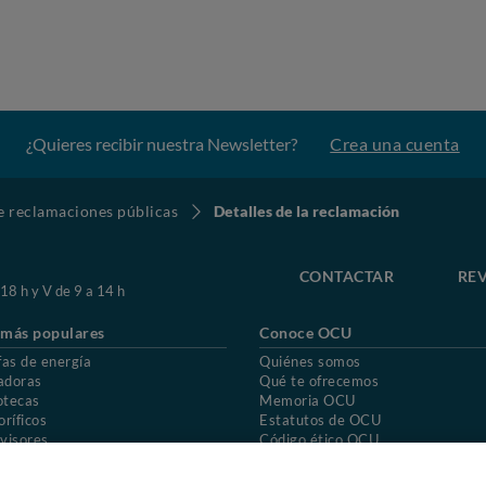
¿Quieres recibir nuestra Newsletter?
Crea una cuenta
de reclamaciones públicas
Detalles de la reclamación
CONTACTAR
REV
 18 h y V de 9 a 14 h
 más populares
Conoce OCU
fas de energía
Quiénes somos
adoras
Qué te ofrecemos
otecas
Memoria OCU
oríficos
Estatutos de OCU
visores
Código ético OCU
chones
Preguntas frecuentes