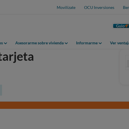
Movilízate
OCU Inversiones
Ben
Guio
os
Asesorarme sobre vivienda
Informarme
Ver venta
tarjeta