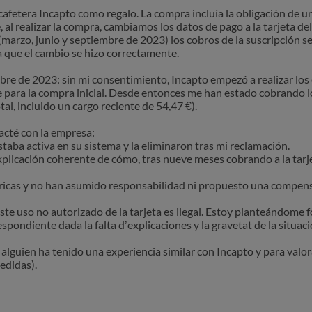
fetera Incapto como regalo. La compra incluía la obligación de un
 al realizar la compra, cambiamos los datos de pago a la tarjeta del
marzo, junio y septiembre de 2023) los cobros de la suscripción s
a que el cambio se hizo correctamente.
re de 2023: sin mi consentimiento, Incapto empezó a realizar los 
ara la compra inicial. Desde entonces me han estado cobrando l
l, incluido un cargo reciente de 54,47 €).
acté con la empresa:
taba activa en su sistema y la eliminaron tras mi reclamación.
licación coherente de cómo, tras nueve meses cobrando a la tarjet
ricas y no han asumido responsabilidad ni propuesto una compensa
te uso no autorizado de la tarjeta es ilegal. Estoy planteándome f
ondiente dada la falta d’explicaciones y la gravetat de la situaci
 alguien ha tenido una experiencia similar con Incapto y para valor
edidas).