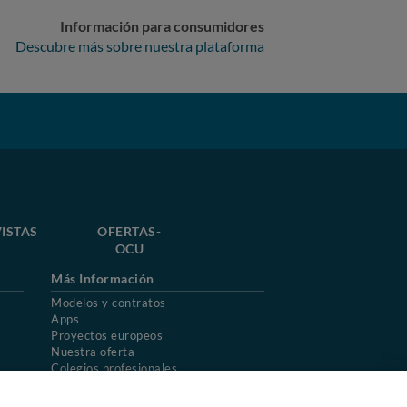
Información para consumidores
Descubre más sobre nuestra plataforma
ISTAS
OFERTAS-
OCU
Más Información
Modelos y contratos
Apps
Proyectos europeos
Nuestra oferta
Colegios profesionales
Mapa del sitio