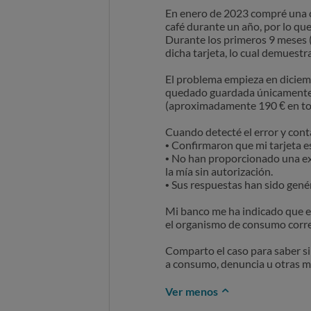
En enero de 2023 compré una ca
café durante un año, por lo que,
Durante los primeros 9 meses (
dicha tarjeta, lo cual demuestr
El problema empieza en diciemb
quedado guardada únicamente p
(aproximadamente 190 € en tota
Cuando detecté el error y cont
• Confirmaron que mi tarjeta es
• No han proporcionado una exp
la mía sin autorización.
• Sus respuestas han sido gené
Mi banco me ha indicado que es
el organismo de consumo corresp
Comparto el caso para saber si
a consumo, denuncia u otras m
Ver menos