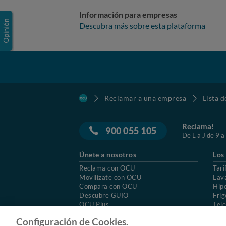
Información para empresas
Descubra más sobre esta plataforma
Reclamar a una empresa
Lista 
Reclama!
900 055 105
De L a J de 9 a
Únete a nosotros
Los
Reclama con OCU
Tari
Movilízate con OCU
Lav
Compara con OCU
Hip
Descubre GUIO
Frig
OCU Plus
Tele
Trabajar en OCU
Col
Configuración de Cookies.