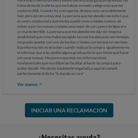
Hace más o menos un mes y medio me hice unas gafas progresivas. No
había de las de la
oferta
que me habían enviado y elegí unas que me
costaron 80€. Cuando fui a recogerlas, de lejos veía razonablemente
bien pero de cerca muy mal. La persona que me atendió me indicó que
el centro estaba mal y que me iba a pedir unos cristales nuevos. Al
volver a por los nuevos cristales veía mejor de cerca pero de lejos era
un mareo terrible. La persona que me atendió me dijo sin ninguna
amabilidad que como había escogido las mas baratas pues son lentejas,
me puedo quedar con uno de los dos cristales con los que no veo bien.
Esa información no te la dan cuando realizas la compra. Igualmente no
te informar que si te cambia alguna graduación lo que tienes que hacer
son unas nuevas. Me parece que esas son informaciónes
fundamentales que nos deberían facilitar al hacer la compra para
poder decidir. Me siento totalmente engañada y aquí se cumple
perfectamente el dicho "lo barato es caro"
Ver menos
INICIAR UNA RECLAMACIÓN
¿Necesitas ayuda?