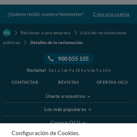
¿Quieres recibir nuestra Newsletter?
Crea una cuenta
Reclamar a una empresa
Lista de reclamaciones
públicas
Detalles de la reclamación
900 055 105
Reclama!
De L a J de 9 a 18 h y V de 9 a 14 h
CONTACTAR
REVISTAS
OFERTAS-OCU
Únete a nosotros
Los más populares
Conoce OCU
Configuración de Cookies.
Más Información