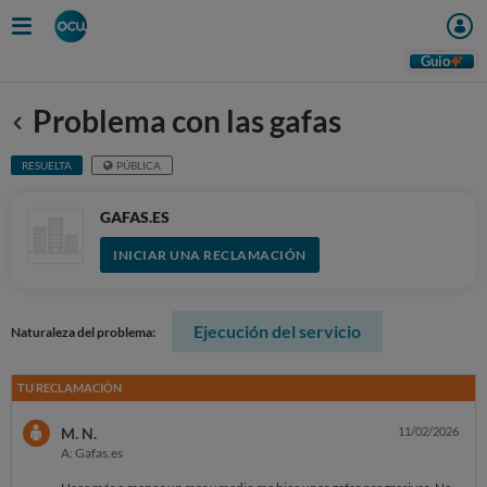
Guio
Problema con las gafas
Anterior
RESUELTA
PÚBLICA
GAFAS.ES
INICIAR UNA RECLAMACIÓN
Ejecución del servicio
Naturaleza del problema:
TU RECLAMACIÓN
M. N.
11/02/2026
A: Gafas.es