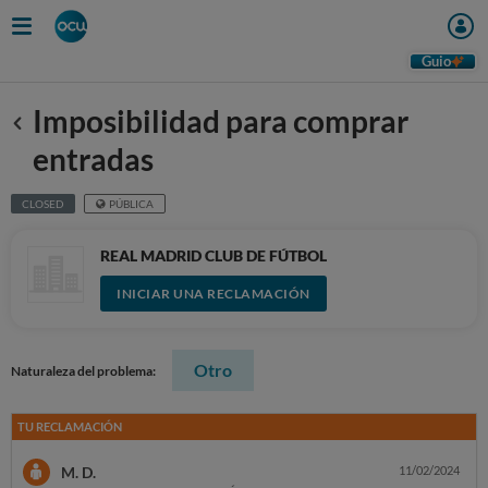
Guio
Imposibilidad para comprar
Anterior
entradas
CLOSED
PÚBLICA
REAL MADRID CLUB DE FÚTBOL
INICIAR UNA RECLAMACIÓN
Otro
Naturaleza del problema:
TU RECLAMACIÓN
M. D.
11/02/2024