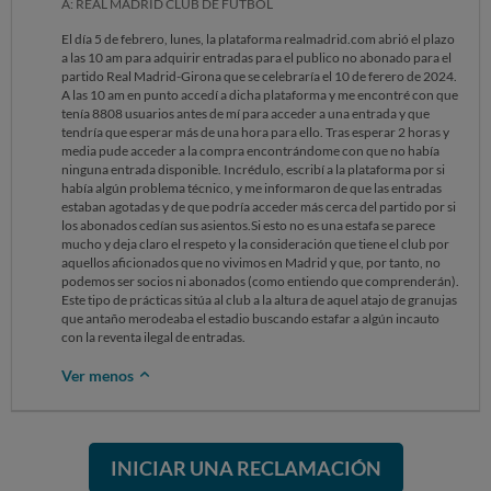
A: REAL MADRID CLUB DE FÚTBOL
El día 5 de febrero, lunes, la plataforma realmadrid.com abrió el plazo
a las 10 am para adquirir entradas para el publico no abonado para el
partido Real Madrid-Girona que se celebraría el 10 de ferero de 2024.
A las 10 am en punto accedí a dicha plataforma y me encontré con que
tenía 8808 usuarios antes de mí para acceder a una entrada y que
tendría que esperar más de una hora para ello. Tras esperar 2 horas y
media pude acceder a la compra encontrándome con que no había
ninguna entrada disponible. Incrédulo, escribí a la plataforma por si
había algún problema técnico, y me informaron de que las entradas
estaban agotadas y de que podría acceder más cerca del partido por si
los abonados cedían sus asientos.Si esto no es una estafa se parece
mucho y deja claro el respeto y la consideración que tiene el club por
aquellos aficionados que no vivimos en Madrid y que, por tanto, no
podemos ser socios ni abonados (como entiendo que comprenderán).
Este tipo de prácticas sitúa al club a la altura de aquel atajo de granujas
que antaño merodeaba el estadio buscando estafar a algún incauto
con la reventa ilegal de entradas.
Ver menos
INICIAR UNA RECLAMACIÓN