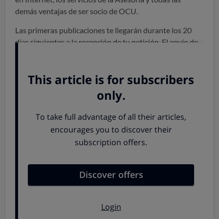
demás ventajas de ser socio de OCU.
Las primeras publicaciones te llegarán durante los 20
días siguientes a la recepción de tu petición. El envío de
las revistas y regalos podrá sufrir retrasos o
cancelaciones debido a la actual situación de crisis
sanitaria.
Tu cuota como socio de OCU está incluida en el precio
de la suscripción.
Tienes un plazo de catorce días naturales desde la
suscripción al servicio para desistir del presente
contrato, de conformidad con lo dispuesto en la
normativa de defensa de los consumidores y usuarios.
OCU EDICIONES, S.A. te garantiza la posibilidad de
cancelar tu suscripción (de duración indefinida) en
cualquier momento y sin ningún coste siempre que
comuniques la cancelación por teléfono, correo postal o