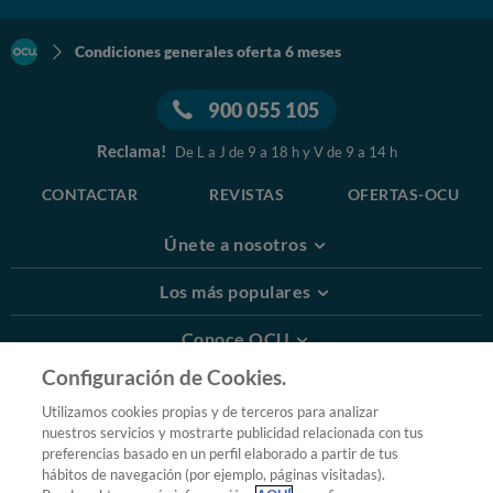
Condiciones generales oferta 6 meses
900 055 105
Reclama!
De L a J de 9 a 18 h y V de 9 a 14 h
CONTACTAR
REVISTAS
OFERTAS-OCU
Únete a nosotros
Los más populares
Conoce OCU
Configuración de Cookies.
Más Información
Utilizamos cookies propias y de terceros para analizar
nuestros servicios y mostrarte publicidad relacionada con tus
© 2026 OCU
preferencias basado en un perfil elaborado a partir de tus
Condiciones generales de contratación de OCU
hábitos de navegación (por ejemplo, páginas visitadas).
Política de privacidad