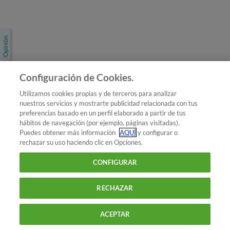
Únete a nosotros
Los más populares
Conoce OCU
Configuración de Cookies.
Más Información
Utilizamos cookies propias y de terceros para analizar
nuestros servicios y mostrarte publicidad relacionada con tus
© 2026 OCU
preferencias basado en un perfil elaborado a partir de tus
Condiciones generales de contratación de OCU
hábitos de navegación (por ejemplo, páginas visitadas).
Política de privacidad
Puedes obtener más información
AQUÍ
y configurar o
rechazar su uso haciendo clic en Opciones.
Uso del nombre y de los signos de OCU
Aviso Legal
Política de cookies
CONFIGURAR
RECHAZAR
ACEPTAR