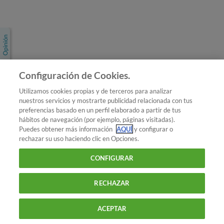
Únete a nosotros
Los más populares
Conoce OCU
Configuración de Cookies.
Más Información
Utilizamos cookies propias y de terceros para analizar
nuestros servicios y mostrarte publicidad relacionada con tus
© 2026 OCU
preferencias basado en un perfil elaborado a partir de tus
Condiciones generales de contratación de OCU
hábitos de navegación (por ejemplo, páginas visitadas).
Política de privacidad
Puedes obtener más información
AQUÍ
y configurar o
rechazar su uso haciendo clic en Opciones.
Uso del nombre y de los signos de OCU
Aviso Legal
Política de cookies
CONFIGURAR
RECHAZAR
ACEPTAR