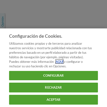
Únete a nosotros
Los más populares
Conoce OCU
Configuración de Cookies.
Más Información
Utilizamos cookies propias y de terceros para analizar
nuestros servicios y mostrarte publicidad relacionada con tus
© 2026 OCU
preferencias basado en un perfil elaborado a partir de tus
Condiciones generales de contratación de OCU
hábitos de navegación (por ejemplo, páginas visitadas).
Política de privacidad
Puedes obtener más información
AQUÍ
y configurar o
rechazar su uso haciendo clic en Opciones.
Uso del nombre y de los signos de OCU
Aviso Legal
Política de cookies
CONFIGURAR
RECHAZAR
ACEPTAR