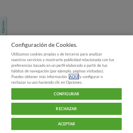
Únete a nosotros
Los más populares
Conoce OCU
Configuración de Cookies.
Más Información
Utilizamos cookies propias y de terceros para analizar
nuestros servicios y mostrarte publicidad relacionada con tus
© 2026 OCU
preferencias basado en un perfil elaborado a partir de tus
Condiciones generales de contratación de OCU
hábitos de navegación (por ejemplo, páginas visitadas).
Política de privacidad
Puedes obtener más información
AQUÍ
y configurar o
rechazar su uso haciendo clic en Opciones.
Uso del nombre y de los signos de OCU
Aviso Legal
Política de cookies
CONFIGURAR
RECHAZAR
ACEPTAR