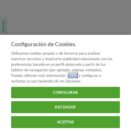
Únete a nosotros
Los más populares
Conoce OCU
Configuración de Cookies.
Más Información
Utilizamos cookies propias y de terceros para analizar
nuestros servicios y mostrarte publicidad relacionada con tus
© 2026 OCU
preferencias basado en un perfil elaborado a partir de tus
Condiciones generales de contratación de OCU
hábitos de navegación (por ejemplo, páginas visitadas).
Política de privacidad
Puedes obtener más información
AQUÍ
y configurar o
rechazar su uso haciendo clic en Opciones.
Uso del nombre y de los signos de OCU
Aviso Legal
Política de cookies
CONFIGURAR
RECHAZAR
ACEPTAR