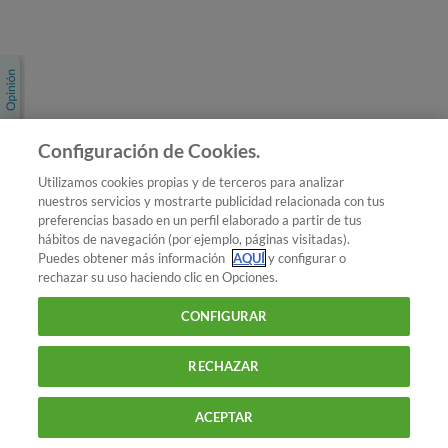
Únete a nosotros
Los más populares
Conoce OCU
Configuración de Cookies.
Más Información
Utilizamos cookies propias y de terceros para analizar
nuestros servicios y mostrarte publicidad relacionada con tus
© 2026 OCU
preferencias basado en un perfil elaborado a partir de tus
Condiciones generales de contratación de OCU
hábitos de navegación (por ejemplo, páginas visitadas).
Política de privacidad
Puedes obtener más información
AQUÍ
y configurar o
rechazar su uso haciendo clic en Opciones.
Uso del nombre y de los signos de OCU
Aviso Legal
Política de cookies
CONFIGURAR
RECHAZAR
ACEPTAR