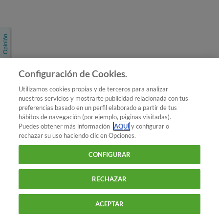
Únete a nosotros
Los más populares
Conoce OCU
Configuración de Cookies.
Más Información
Utilizamos cookies propias y de terceros para analizar
nuestros servicios y mostrarte publicidad relacionada con tus
© 2026 OCU
preferencias basado en un perfil elaborado a partir de tus
Condiciones generales de contratación de OCU
hábitos de navegación (por ejemplo, páginas visitadas).
Política de privacidad
Puedes obtener más información
AQUÍ
y configurar o
rechazar su uso haciendo clic en Opciones.
Uso del nombre y de los signos de OCU
Aviso Legal
Política de cookies
CONFIGURAR
RECHAZAR
ACEPTAR