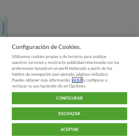
Únete a nosotros
Los más populares
Conoce OCU
Configuración de Cookies.
Más Información
Utilizamos cookies propias y de terceros para analizar
nuestros servicios y mostrarte publicidad relacionada con tus
© 2026 OCU
preferencias basado en un perfil elaborado a partir de tus
Condiciones generales de contratación de OCU
hábitos de navegación (por ejemplo, páginas visitadas).
Política de privacidad
Puedes obtener más información
AQUÍ
y configurar o
rechazar su uso haciendo clic en Opciones.
Uso del nombre y de los signos de OCU
Aviso Legal
Política de cookies
CONFIGURAR
RECHAZAR
ACEPTAR