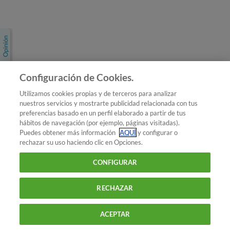
Únete a nosotros
Los más populares
Conoce OCU
Configuración de Cookies.
Más Información
Utilizamos cookies propias y de terceros para analizar
nuestros servicios y mostrarte publicidad relacionada con tus
© 2026 OCU
preferencias basado en un perfil elaborado a partir de tus
Condiciones generales de contratación de OCU
hábitos de navegación (por ejemplo, páginas visitadas).
Política de privacidad
Puedes obtener más información
AQUÍ
y configurar o
rechazar su uso haciendo clic en Opciones.
Uso del nombre y de los signos de OCU
Aviso Legal
Política de cookies
CONFIGURAR
RECHAZAR
ACEPTAR