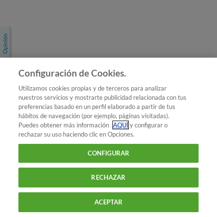
Únete a nosotros
Los más populares
Conoce OCU
Configuración de Cookies.
Más Información
Utilizamos cookies propias y de terceros para analizar
nuestros servicios y mostrarte publicidad relacionada con tus
© 2026 OCU
preferencias basado en un perfil elaborado a partir de tus
Condiciones generales de contratación de OCU
hábitos de navegación (por ejemplo, páginas visitadas).
Política de privacidad
Puedes obtener más información
AQUÍ
y configurar o
rechazar su uso haciendo clic en Opciones.
Uso del nombre y de los signos de OCU
Aviso Legal
Política de cookies
CONFIGURAR
RECHAZAR
ACEPTAR