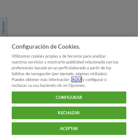
Únete a nosotros
Los más populares
Conoce OCU
Configuración de Cookies.
Más Información
Utilizamos cookies propias y de terceros para analizar
nuestros servicios y mostrarte publicidad relacionada con tus
© 2026 OCU
preferencias basado en un perfil elaborado a partir de tus
Condiciones generales de contratación de OCU
hábitos de navegación (por ejemplo, páginas visitadas).
Política de privacidad
Puedes obtener más información
AQUÍ
y configurar o
rechazar su uso haciendo clic en Opciones.
Uso del nombre y de los signos de OCU
Aviso Legal
Política de cookies
CONFIGURAR
RECHAZAR
ACEPTAR