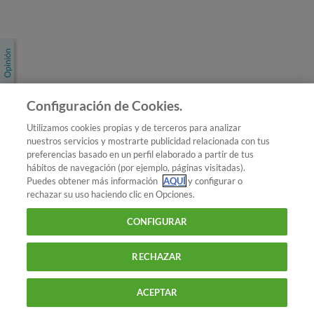
Únete a nosotros
Los más populares
Conoce OCU
Configuración de Cookies.
Más Información
Utilizamos cookies propias y de terceros para analizar
nuestros servicios y mostrarte publicidad relacionada con tus
© 2026 OCU
preferencias basado en un perfil elaborado a partir de tus
Condiciones generales de contratación de OCU
hábitos de navegación (por ejemplo, páginas visitadas).
Política de privacidad
Puedes obtener más información
AQUÍ
y configurar o
rechazar su uso haciendo clic en Opciones.
Uso del nombre y de los signos de OCU
Aviso Legal
Política de cookies
CONFIGURAR
RECHAZAR
ACEPTAR