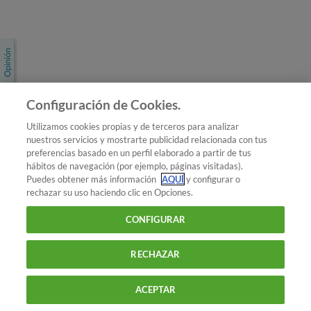
Únete a nosotros
Los más populares
Conoce OCU
Configuración de Cookies.
Más Información
Utilizamos cookies propias y de terceros para analizar
nuestros servicios y mostrarte publicidad relacionada con tus
© 2026 OCU
preferencias basado en un perfil elaborado a partir de tus
Condiciones generales de contratación de OCU
hábitos de navegación (por ejemplo, páginas visitadas).
Política de privacidad
Puedes obtener más información
AQUÍ
y configurar o
rechazar su uso haciendo clic en Opciones.
Uso del nombre y de los signos de OCU
Aviso Legal
Política de cookies
CONFIGURAR
RECHAZAR
ACEPTAR