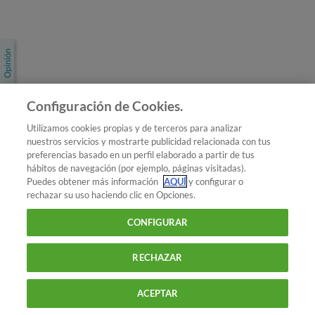
Únete a nosotros
Los más populares
Conoce OCU
Configuración de Cookies.
Más Información
Utilizamos cookies propias y de terceros para analizar
nuestros servicios y mostrarte publicidad relacionada con tus
© 2026 OCU
preferencias basado en un perfil elaborado a partir de tus
Condiciones generales de contratación de OCU
hábitos de navegación (por ejemplo, páginas visitadas).
Política de privacidad
Puedes obtener más información
AQUÍ
y configurar o
rechazar su uso haciendo clic en Opciones.
Uso del nombre y de los signos de OCU
Aviso Legal
Política de cookies
CONFIGURAR
RECHAZAR
ACEPTAR