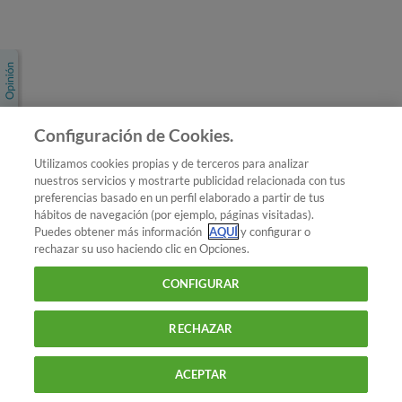
Únete a nosotros
Los más populares
Conoce OCU
Configuración de Cookies.
Más Información
Utilizamos cookies propias y de terceros para analizar
nuestros servicios y mostrarte publicidad relacionada con tus
© 2026 OCU
preferencias basado en un perfil elaborado a partir de tus
Condiciones generales de contratación de OCU
hábitos de navegación (por ejemplo, páginas visitadas).
Política de privacidad
Puedes obtener más información
AQUÍ
y configurar o
rechazar su uso haciendo clic en Opciones.
Uso del nombre y de los signos de OCU
Aviso Legal
Política de cookies
CONFIGURAR
RECHAZAR
ACEPTAR