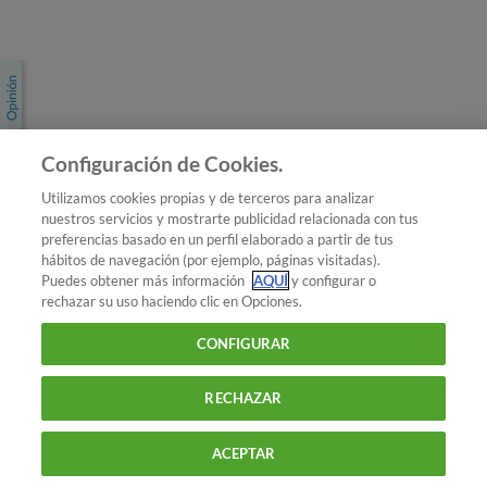
Únete a nosotros
Los más populares
Conoce OCU
Configuración de Cookies.
Más Información
Utilizamos cookies propias y de terceros para analizar
nuestros servicios y mostrarte publicidad relacionada con tus
© 2026 OCU
preferencias basado en un perfil elaborado a partir de tus
Condiciones generales de contratación de OCU
hábitos de navegación (por ejemplo, páginas visitadas).
Política de privacidad
Puedes obtener más información
AQUÍ
y configurar o
rechazar su uso haciendo clic en Opciones.
Uso del nombre y de los signos de OCU
Aviso Legal
Política de cookies
CONFIGURAR
RECHAZAR
ACEPTAR