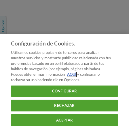
Únete a nosotros
Los más populares
Conoce OCU
Configuración de Cookies.
Más Información
Utilizamos cookies propias y de terceros para analizar
nuestros servicios y mostrarte publicidad relacionada con tus
© 2026 OCU
preferencias basado en un perfil elaborado a partir de tus
Condiciones generales de contratación de OCU
hábitos de navegación (por ejemplo, páginas visitadas).
Política de privacidad
Puedes obtener más información
AQUÍ
y configurar o
rechazar su uso haciendo clic en Opciones.
Uso del nombre y de los signos de OCU
Aviso Legal
Política de cookies
CONFIGURAR
RECHAZAR
ACEPTAR