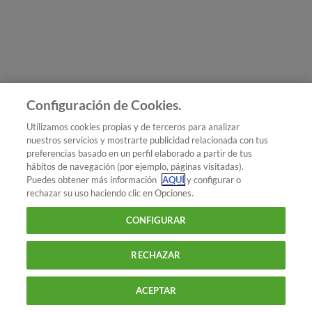
Únete a nosotros
Los más populares
Conoce OCU
Configuración de Cookies.
Más Información
Utilizamos cookies propias y de terceros para analizar
nuestros servicios y mostrarte publicidad relacionada con tus
© 2026 OCU
preferencias basado en un perfil elaborado a partir de tus
Condiciones generales de contratación de OCU
hábitos de navegación (por ejemplo, páginas visitadas).
Política de privacidad
Puedes obtener más información
AQUÍ
y configurar o
rechazar su uso haciendo clic en Opciones.
Uso del nombre y de los signos de OCU
Aviso Legal
Política de cookies
CONFIGURAR
RECHAZAR
ACEPTAR