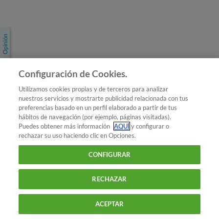
Únete a nosotros
Los más populares
Conoce OCU
Configuración de Cookies.
Más Información
Utilizamos cookies propias y de terceros para analizar
nuestros servicios y mostrarte publicidad relacionada con tus
© 2026 OCU
preferencias basado en un perfil elaborado a partir de tus
Condiciones generales de contratación de OCU
hábitos de navegación (por ejemplo, páginas visitadas).
Política de privacidad
Puedes obtener más información
AQUÍ
y configurar o
rechazar su uso haciendo clic en Opciones.
Uso del nombre y de los signos de OCU
Aviso Legal
Política de cookies
CONFIGURAR
RECHAZAR
ACEPTAR