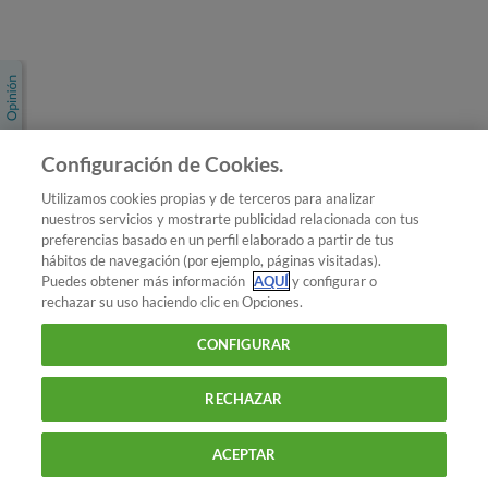
Únete a nosotros
Los más populares
Conoce OCU
Configuración de Cookies.
Más Información
Utilizamos cookies propias y de terceros para analizar
nuestros servicios y mostrarte publicidad relacionada con tus
© 2026 OCU
preferencias basado en un perfil elaborado a partir de tus
Condiciones generales de contratación de OCU
hábitos de navegación (por ejemplo, páginas visitadas).
Política de privacidad
Puedes obtener más información
AQUÍ
y configurar o
rechazar su uso haciendo clic en Opciones.
Uso del nombre y de los signos de OCU
Aviso Legal
Política de cookies
CONFIGURAR
RECHAZAR
ACEPTAR