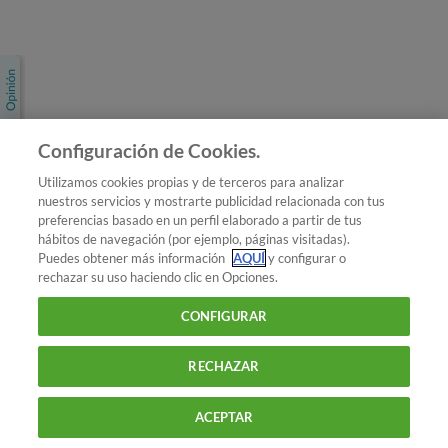
Únete a nosotros
Los más populares
Conoce OCU
Configuración de Cookies.
Más Información
Utilizamos cookies propias y de terceros para analizar
nuestros servicios y mostrarte publicidad relacionada con tus
© 2026 OCU
preferencias basado en un perfil elaborado a partir de tus
Condiciones generales de contratación de OCU
hábitos de navegación (por ejemplo, páginas visitadas).
Política de privacidad
Puedes obtener más información
AQUÍ
y configurar o
rechazar su uso haciendo clic en Opciones.
Uso del nombre y de los signos de OCU
Aviso Legal
Política de cookies
CONFIGURAR
RECHAZAR
ACEPTAR