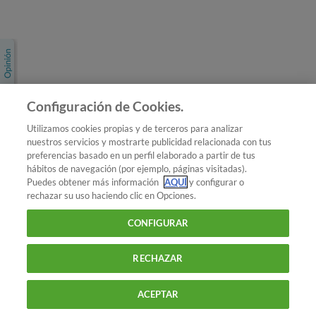
Únete a nosotros
Los más populares
Conoce OCU
Configuración de Cookies.
Más Información
Utilizamos cookies propias y de terceros para analizar
nuestros servicios y mostrarte publicidad relacionada con tus
© 2026 OCU
preferencias basado en un perfil elaborado a partir de tus
Condiciones generales de contratación de OCU
hábitos de navegación (por ejemplo, páginas visitadas).
Política de privacidad
Puedes obtener más información
AQUÍ
y configurar o
rechazar su uso haciendo clic en Opciones.
Uso del nombre y de los signos de OCU
Aviso Legal
Política de cookies
CONFIGURAR
RECHAZAR
ACEPTAR