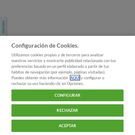
Únete a nosotros
Los más populares
Conoce OCU
Configuración de Cookies.
Más Información
Utilizamos cookies propias y de terceros para analizar
nuestros servicios y mostrarte publicidad relacionada con tus
© 2026 OCU
preferencias basado en un perfil elaborado a partir de tus
Condiciones generales de contratación de OCU
hábitos de navegación (por ejemplo, páginas visitadas).
Política de privacidad
Puedes obtener más información
AQUÍ
y configurar o
rechazar su uso haciendo clic en Opciones.
Uso del nombre y de los signos de OCU
Aviso Legal
Política de cookies
CONFIGURAR
RECHAZAR
ACEPTAR