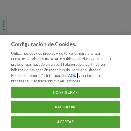
Únete a nosotros
Los más populares
Conoce OCU
Configuración de Cookies.
Más Información
Utilizamos cookies propias y de terceros para analizar
nuestros servicios y mostrarte publicidad relacionada con tus
© 2026 OCU
preferencias basado en un perfil elaborado a partir de tus
Condiciones generales de contratación de OCU
hábitos de navegación (por ejemplo, páginas visitadas).
Política de privacidad
Puedes obtener más información
AQUÍ
y configurar o
rechazar su uso haciendo clic en Opciones.
Uso del nombre y de los signos de OCU
Aviso Legal
Política de cookies
CONFIGURAR
RECHAZAR
ACEPTAR