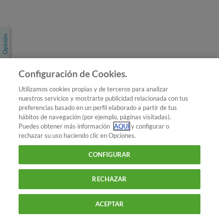
Únete a nosotros
Los más populares
Conoce OCU
Configuración de Cookies.
Más Información
Utilizamos cookies propias y de terceros para analizar
nuestros servicios y mostrarte publicidad relacionada con tus
© 2026 OCU
preferencias basado en un perfil elaborado a partir de tus
Condiciones generales de contratación de OCU
hábitos de navegación (por ejemplo, páginas visitadas).
Política de privacidad
Puedes obtener más información
AQUÍ
y configurar o
rechazar su uso haciendo clic en Opciones.
Uso del nombre y de los signos de OCU
Aviso Legal
Política de cookies
CONFIGURAR
RECHAZAR
ACEPTAR