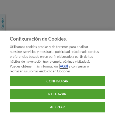
Únete a nosotros
Los más populares
Conoce OCU
Configuración de Cookies.
Más Información
Utilizamos cookies propias y de terceros para analizar
nuestros servicios y mostrarte publicidad relacionada con tus
© 2026 OCU
preferencias basado en un perfil elaborado a partir de tus
Condiciones generales de contratación de OCU
hábitos de navegación (por ejemplo, páginas visitadas).
Política de privacidad
Puedes obtener más información
AQUÍ
y configurar o
rechazar su uso haciendo clic en Opciones.
Uso del nombre y de los signos de OCU
Aviso Legal
Política de cookies
CONFIGURAR
RECHAZAR
ACEPTAR