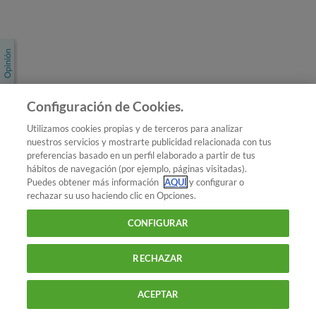
Únete a nosotros
Los más populares
Conoce OCU
Configuración de Cookies.
Más Información
Utilizamos cookies propias y de terceros para analizar
nuestros servicios y mostrarte publicidad relacionada con tus
© 2026 OCU
preferencias basado en un perfil elaborado a partir de tus
Condiciones generales de contratación de OCU
hábitos de navegación (por ejemplo, páginas visitadas).
Política de privacidad
Puedes obtener más información
AQUÍ
y configurar o
rechazar su uso haciendo clic en Opciones.
Uso del nombre y de los signos de OCU
Aviso Legal
Política de cookies
CONFIGURAR
RECHAZAR
ACEPTAR