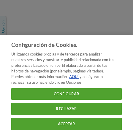
Únete a nosotros
Los más populares
Conoce OCU
Configuración de Cookies.
Más Información
Utilizamos cookies propias y de terceros para analizar
nuestros servicios y mostrarte publicidad relacionada con tus
© 2026 OCU
preferencias basado en un perfil elaborado a partir de tus
Condiciones generales de contratación de OCU
hábitos de navegación (por ejemplo, páginas visitadas).
Política de privacidad
Puedes obtener más información
AQUÍ
y configurar o
rechazar su uso haciendo clic en Opciones.
Uso del nombre y de los signos de OCU
Aviso Legal
Política de cookies
CONFIGURAR
RECHAZAR
ACEPTAR