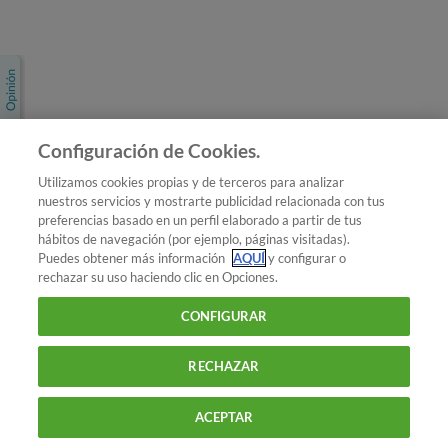
Únete a nosotros
Los más populares
Conoce OCU
Configuración de Cookies.
Más Información
Utilizamos cookies propias y de terceros para analizar
nuestros servicios y mostrarte publicidad relacionada con tus
© 2026 OCU
preferencias basado en un perfil elaborado a partir de tus
Condiciones generales de contratación de OCU
hábitos de navegación (por ejemplo, páginas visitadas).
Política de privacidad
Puedes obtener más información
AQUÍ
y configurar o
rechazar su uso haciendo clic en Opciones.
Uso del nombre y de los signos de OCU
Aviso Legal
Política de cookies
CONFIGURAR
RECHAZAR
ACEPTAR