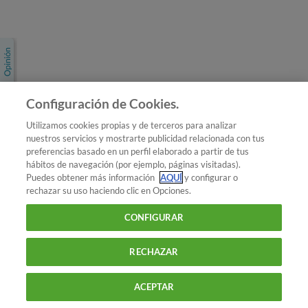
Únete a nosotros
Los más populares
Conoce OCU
Configuración de Cookies.
Más Información
Utilizamos cookies propias y de terceros para analizar
nuestros servicios y mostrarte publicidad relacionada con tus
© 2026 OCU
preferencias basado en un perfil elaborado a partir de tus
Condiciones generales de contratación de OCU
hábitos de navegación (por ejemplo, páginas visitadas).
Política de privacidad
Puedes obtener más información
AQUÍ
y configurar o
rechazar su uso haciendo clic en Opciones.
Uso del nombre y de los signos de OCU
Aviso Legal
Política de cookies
CONFIGURAR
RECHAZAR
ACEPTAR