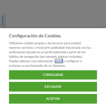
Únete a nosotros
Los más populares
Conoce OCU
Configuración de Cookies.
Más Información
Utilizamos cookies propias y de terceros para analizar
nuestros servicios y mostrarte publicidad relacionada con tus
© 2026 OCU
preferencias basado en un perfil elaborado a partir de tus
Condiciones generales de contratación de OCU
hábitos de navegación (por ejemplo, páginas visitadas).
Política de privacidad
Puedes obtener más información
AQUÍ
y configurar o
rechazar su uso haciendo clic en Opciones.
Uso del nombre y de los signos de OCU
Aviso Legal
Política de cookies
CONFIGURAR
RECHAZAR
ACEPTAR