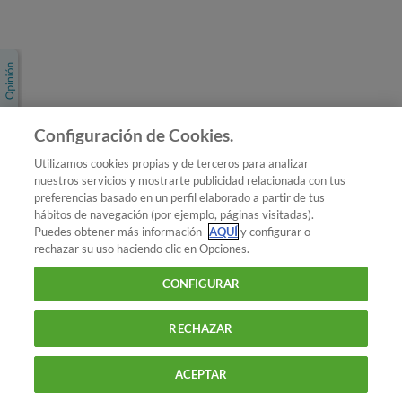
Únete a nosotros
Los más populares
Conoce OCU
Configuración de Cookies.
Más Información
Utilizamos cookies propias y de terceros para analizar
nuestros servicios y mostrarte publicidad relacionada con tus
© 2026 OCU
preferencias basado en un perfil elaborado a partir de tus
Condiciones generales de contratación de OCU
hábitos de navegación (por ejemplo, páginas visitadas).
Política de privacidad
Puedes obtener más información
AQUÍ
y configurar o
rechazar su uso haciendo clic en Opciones.
Uso del nombre y de los signos de OCU
Aviso Legal
Política de cookies
CONFIGURAR
RECHAZAR
ACEPTAR