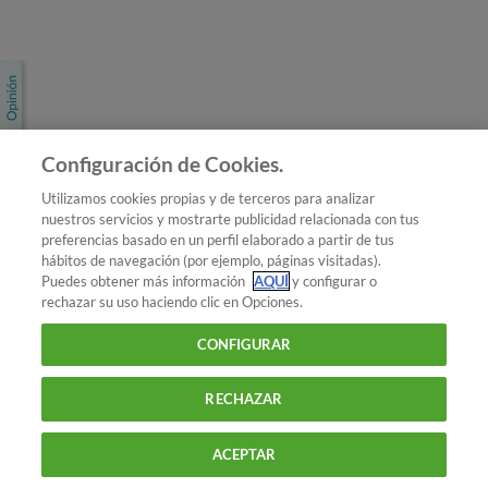
Únete a nosotros
Los más populares
Conoce OCU
Configuración de Cookies.
Más Información
Utilizamos cookies propias y de terceros para analizar
nuestros servicios y mostrarte publicidad relacionada con tus
© 2026 OCU
preferencias basado en un perfil elaborado a partir de tus
Condiciones generales de contratación de OCU
hábitos de navegación (por ejemplo, páginas visitadas).
Política de privacidad
Puedes obtener más información
AQUÍ
y configurar o
rechazar su uso haciendo clic en Opciones.
Uso del nombre y de los signos de OCU
Aviso Legal
Política de cookies
CONFIGURAR
RECHAZAR
ACEPTAR