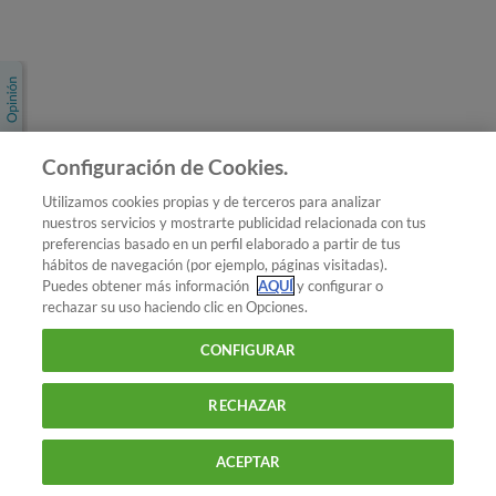
Únete a nosotros
Los más populares
Conoce OCU
Configuración de Cookies.
Más Información
Utilizamos cookies propias y de terceros para analizar
nuestros servicios y mostrarte publicidad relacionada con tus
© 2026 OCU
preferencias basado en un perfil elaborado a partir de tus
Condiciones generales de contratación de OCU
hábitos de navegación (por ejemplo, páginas visitadas).
Política de privacidad
Puedes obtener más información
AQUÍ
y configurar o
rechazar su uso haciendo clic en Opciones.
Uso del nombre y de los signos de OCU
Aviso Legal
Política de cookies
CONFIGURAR
RECHAZAR
ACEPTAR