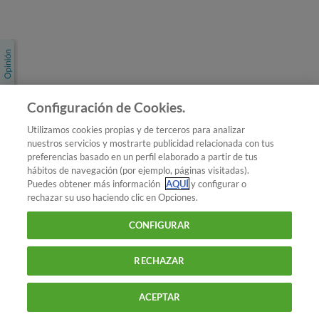
Únete a nosotros
Los más populares
Conoce OCU
Configuración de Cookies.
Más Información
Utilizamos cookies propias y de terceros para analizar
nuestros servicios y mostrarte publicidad relacionada con tus
© 2026 OCU
preferencias basado en un perfil elaborado a partir de tus
Condiciones generales de contratación de OCU
hábitos de navegación (por ejemplo, páginas visitadas).
Política de privacidad
Puedes obtener más información
AQUÍ
y configurar o
rechazar su uso haciendo clic en Opciones.
Uso del nombre y de los signos de OCU
Aviso Legal
Política de cookies
CONFIGURAR
RECHAZAR
ACEPTAR