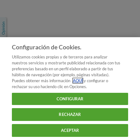
Únete a nosotros
Los más populares
Conoce OCU
Configuración de Cookies.
Más Información
Utilizamos cookies propias y de terceros para analizar
nuestros servicios y mostrarte publicidad relacionada con tus
© 2026 OCU
preferencias basado en un perfil elaborado a partir de tus
Condiciones generales de contratación de OCU
hábitos de navegación (por ejemplo, páginas visitadas).
Política de privacidad
Puedes obtener más información
AQUÍ
y configurar o
rechazar su uso haciendo clic en Opciones.
Uso del nombre y de los signos de OCU
Aviso Legal
Política de cookies
CONFIGURAR
RECHAZAR
ACEPTAR